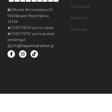
Πανωφόρια
🛍️ Εθνικής Αντιστάσεως 47,
Πεζόδρομος Περιστερίου,
Μπλούζες
12134
☎️ 2105774510 για το e-shop
Αξεσουάρ
☎️ 2105773791 για το φυσικό
κατάστημα
📩 info@happeningfashion.gr