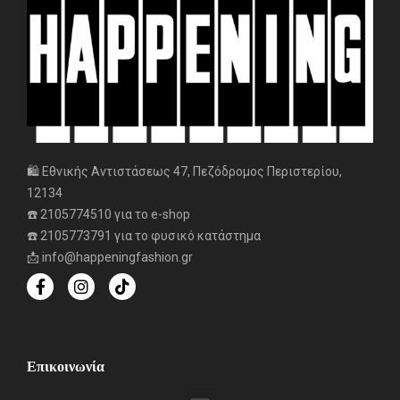
🛍️ Εθνικής Αντιστάσεως 47, Πεζόδρομος Περιστερίου,
12134
☎️ 2105774510 για το e-shop
☎️ 2105773791 για το φυσικό κατάστημα
📩 info@happeningfashion.gr
Επικοινωνία