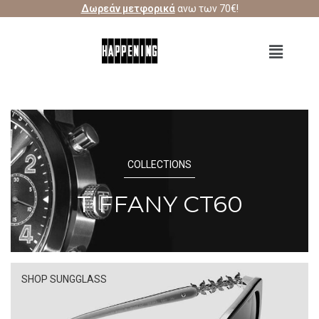
Δωρεάν μετφορικά
ανω των 70€!
COLLECTIONS
TIFFANY CT60
SHOP SUNGGLASS