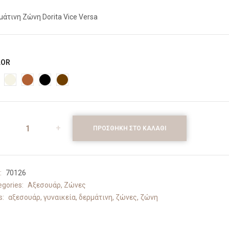
μάτινη Ζώνη Dorita Vice Versa
LOR
ΠΡΟΣΘΉΚΗ ΣΤΟ ΚΑΛΆΘΙ
:
70126
egories:
Αξεσουάρ
,
Ζώνες
s:
αξεσουάρ
,
γυναικεία
,
δερμάτινη
,
ζώνες
,
ζώνη