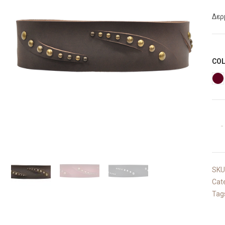
Δερ
CO
SKU
Cat
Tag