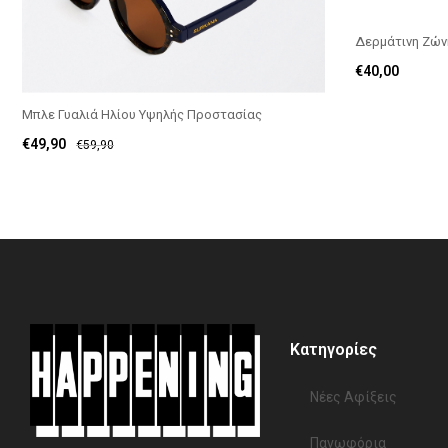
Δερμάτινη Ζών
€
40,00
Μπλε Γυαλιά Ηλίου Υψηλής Προστασίας
€
49,90
€
59,90
Κατηγορίες
Νέες Αφίξεις
Πανωφόρια