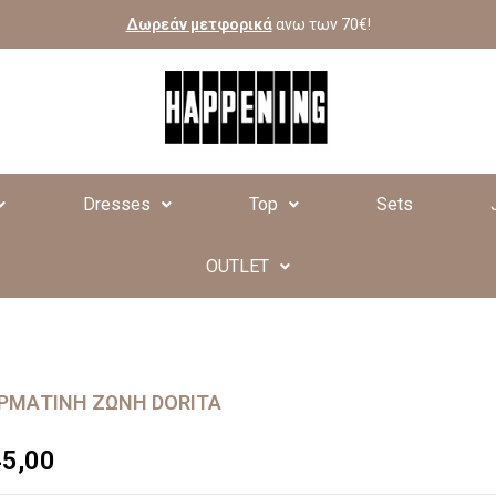
Δωρεάν μετφορικά
ανω των 70€!
Dresses
Top
Sets
OUTLET
ΡΜΆΤΙΝΗ ΖΏΝΗ DORITA
45,00