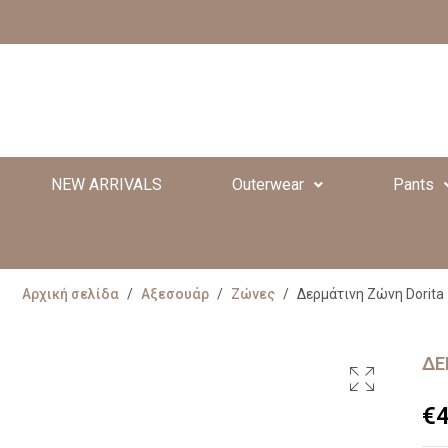
NEW ARRIVALS
Outerwear
Pants
Αρχική σελίδα
/
Αξεσουάρ
/
Ζώνες
/
Δερμάτινη Ζώνη Dorita
ΔΕ
€