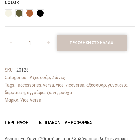
COLOR
ΠΡΟΣΘΉΚΗ ΣΤΟ ΚΑΛΆΘΙ
SKU:
20128
Categories:
Αξεσουάρ
,
Ζώνες
Tags:
accessories
,
versa
,
vice
,
viceversa
,
αξεσουάρ
,
γυναικεία
,
δερμάτινη
,
εγγράφα
,
ζώνη
,
ρούχα
Μάρκα:
Vice Versa
ΠΕΡΙΓΡΑΦΉ
ΕΠΙΠΛΈΟΝ ΠΛΗΡΟΦΟΡΊΕΣ
Δερμάτινη ζώνη (20mm) με παραλληλόγραμμη λοξή εγγράφα.