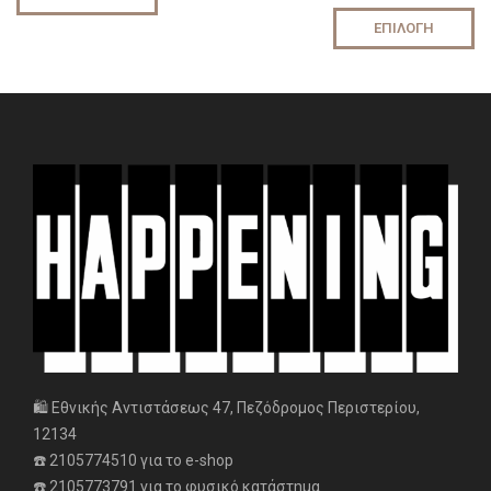
ΕΠΙΛΟΓΉ
🛍️ Εθνικής Αντιστάσεως 47, Πεζόδρομος Περιστερίου,
12134
☎️ 2105774510 για το e-shop
☎️ 2105773791 για το φυσικό κατάστημα