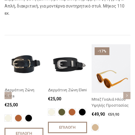
Απλή, διακριτική, για μοντέρνα συντηρητικό στυλ. Μήκος 110
εκ.
-17%
Δερμάτινη Ζώνη
Δερμάτινη Ζώνη Eleni
Krista
€
25,00
Μπεζ Γυαλιά Ηλίου
€
25,00
Υψηλής Προστασίας
€
49,90
€
59,90
ΕΠΙΛΟΓΉ
ΕΠΙΛΟΓΉ