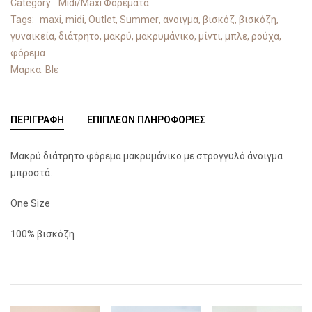
Category:
Midi/Maxi Φορέματα
Tags:
maxi
,
midi
,
Outlet
,
Summer
,
άνοιγμα
,
βισκόζ
,
βισκόζη
,
γυναικεία
,
διάτρητο
,
μακρύ
,
μακρυμάνικο
,
μίντι
,
μπλε
,
ρούχα
,
φόρεμα
Μάρκα:
Blε
ΠΕΡΙΓΡΑΦΉ
ΕΠΙΠΛΈΟΝ ΠΛΗΡΟΦΟΡΊΕΣ
Μακρύ διάτρητο φόρεμα μακρυμάνικο με στρογγυλό άνοιγμα
μπροστά.
One Size
100% βισκόζη