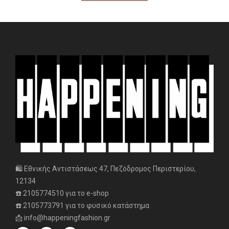
🛍️ Εθνικής Αντιστάσεως 47, Πεζόδρομος Περιστερίου,
12134
☎️ 2105774510 για το e-shop
☎️ 2105773791 για το φυσικό κατάστημα
📩 info@happeningfashion.gr