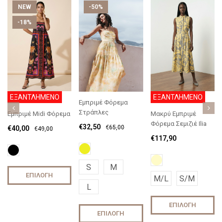
NEW
-50%
-18%
ΕΞΑΝΤΛΗΜΕΝΟ
ΕΞΑΝΤΛΗΜΕΝΟ
Εμπριμέ Φόρεμα
Στράπλες
Μακρύ Εμπριμέ
Εμπριμέ Midi Φόρεμα
Φόρεμα Σεμιζιέ Ilia
€
32,50
€
65,00
€
40,00
€
49,00
€
117,90
S
M
ΕΠΙΛΟΓΉ
M/L
S/M
L
ΕΠΙΛΟΓΉ
ΕΠΙΛΟΓΉ