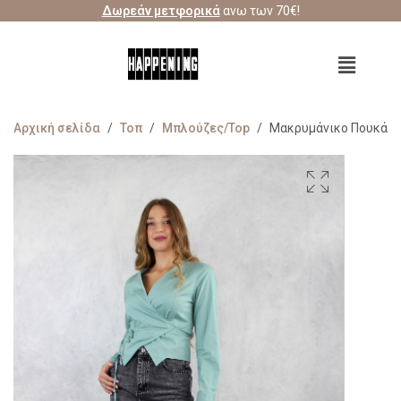
Δωρεάν μετφορικά
ανω των 70€!
Αρχική σελίδα
/
Τοπ
/
Μπλούζες/Top
/
Μακρυμάνικο Πουκάμι