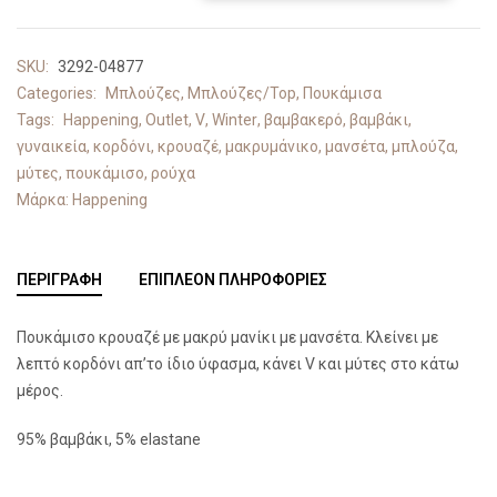
SKU:
3292-04877
Categories:
Μπλούζες
,
Μπλούζες/Top
,
Πουκάμισα
Tags:
Happening
,
Outlet
,
V
,
Winter
,
βαμβακερό
,
βαμβάκι
,
γυναικεία
,
κορδόνι
,
κρουαζέ
,
μακρυμάνικο
,
μανσέτα
,
μπλούζα
,
μύτες
,
πουκάμισο
,
ρούχα
Μάρκα:
Happening
ΠΕΡΙΓΡΑΦΉ
ΕΠΙΠΛΈΟΝ ΠΛΗΡΟΦΟΡΊΕΣ
Πουκάμισο κρουαζέ με μακρύ μανίκι με μανσέτα. Κλείνει με
λεπτό κορδόνι απ’το ίδιο ύφασμα, κάνει
V
και μύτες στο κάτω
μέρος.
95% βαμβάκι, 5% elastane