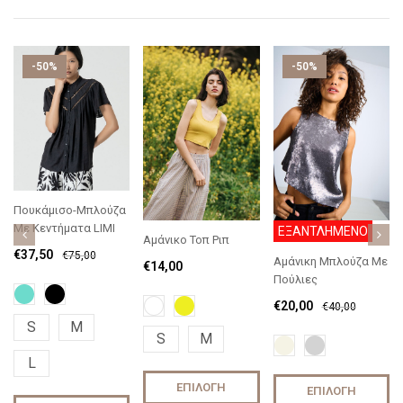
-50%
-50%
Πουκάμισο-Μπλούζα
Με Κεντήματα LIMI
ΕΞΑΝΤΛΗΜΕΝΟ
Αμάνικο Τοπ Ριπ
€
37,50
€
75,00
Αμάνικη Μπλούζα Με
€
14,00
Πούλιες
€
20,00
€
40,00
S
M
S
M
L
ΕΠΙΛΟΓΉ
ΕΠΙΛΟΓΉ