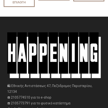
ΕΠΙΛΟΓΉ
🛍️ Εθνικής Αντιστάσεως 47, Πεζόδρομος Περιστερίου,
12134
☎️ 2105774510 για το e-shop
☎️ 2105773791 για το φυσικό κατάστημα