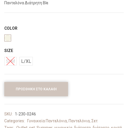
Παντελόνα Διάτρητη Blε
COLOR
SIZE
S/M
L/XL
ΠΡΟΣΘΉΚΗ ΣΤΟ ΚΑΛΆΘΙ
SKU:
1-230-0246
Categories:
Γυναικεία Παντελόνια
,
Παντελόνια
,
Σετ
Tags:
Outlet
,
set
,
Summer
,
γυναικεία
,
διάτρητη
,
διάτρητο
,
κοντή
,