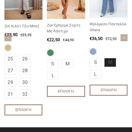
Ψηλόμεσο Παντελόνι
Zuri Εμπριμέ Σορτς
Ζιπ Κιλότ Τζιν Μπεζ
Oliana
Με Λάστιχο
€
29,90
€
59,90
€
36,50
€
72,90
€
22,50
€
44,90
25
26
S
M
S
M
27
28
L
L
29
30
ΕΠΙΛΟΓΉ
ΕΠΙΛΟΓΉ
31
32
ΕΠΙΛΟΓΉ