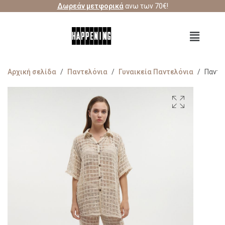
Δωρεάν μετφορικά
ανω των 70€!
Αρχική σελίδα
/
Παντελόνια
/
Γυναικεία Παντελόνια
/
Παντε