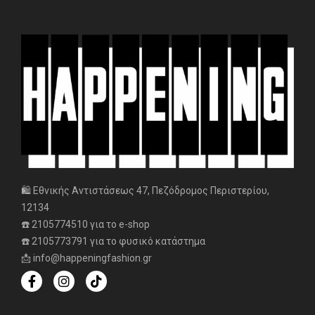
🛍️ Εθνικής Αντιστάσεως 47, Πεζόδρομος Περιστερίου,
12134
☎️ 2105774510 για το e-shop
☎️ 2105773791 για το φυσικό κατάστημα
📩 info@happeningfashion.gr