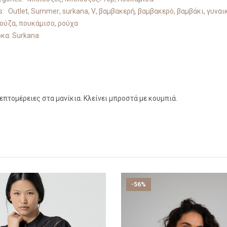
s:
Outlet
,
Summer
,
surkana
,
V
,
βαμβακερή
,
βαμβακερό
,
βαμβάκι
,
γυναι
ούζα
,
πουκάμισο
,
ρούχα
κα:
Surkana
πτομέρειες στα μανίκια. Κλείνει μπροστά με κουμπιά.
-56%