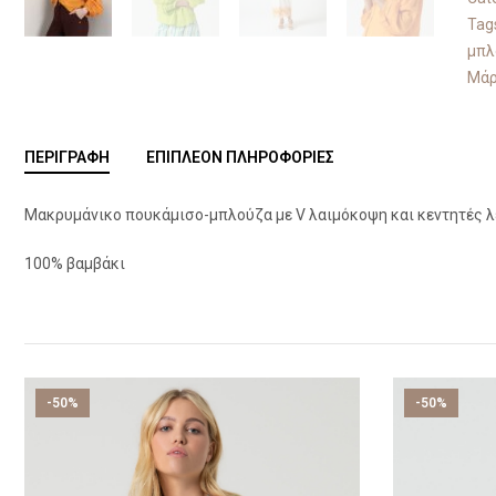
Tag
μπλ
Μάρ
ΠΕΡΙΓΡΑΦΉ
ΕΠΙΠΛΈΟΝ ΠΛΗΡΟΦΟΡΊΕΣ
Μακρυμάνικο πουκάμισο-μπλούζα με V λαιμόκοψη και κεντητές λε
100% βαμβάκι
-50%
-50%