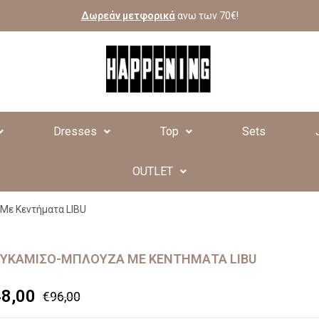
Δωρεάν μετφορικά
ανω των 70€!
Dresses
Top
Sets
OUTLET
Με Κεντήματα LIBU
ΥΚΆΜΙΣΟ-ΜΠΛΟΎΖΑ ΜΕ ΚΕΝΤΉΜΑΤΑ LIBU
48,00
€
96,00