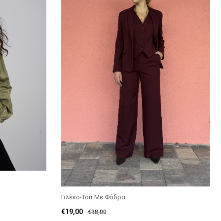
Γιλέκο-Τοπ Με Φόδρα
€
19,00
€
38,00