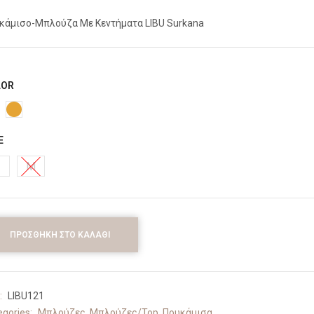
κάμισο-Μπλούζα Με Κεντήματα LIBU Surkana
LOR
E
M
ΠΡΟΣΘΉΚΗ ΣΤΟ ΚΑΛΆΘΙ
:
LIBU121
egories:
Μπλούζες
,
Μπλούζες/Top
,
Πουκάμισα