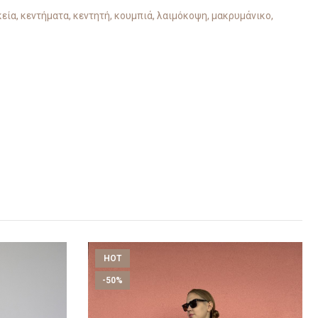
κεία
,
κεντήματα
,
κεντητή
,
κουμπιά
,
λαιμόκοψη
,
μακρυμάνικο
,
HOT
-50%