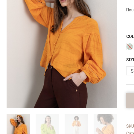
Που
CO
SIZ
S
SKU
Cat