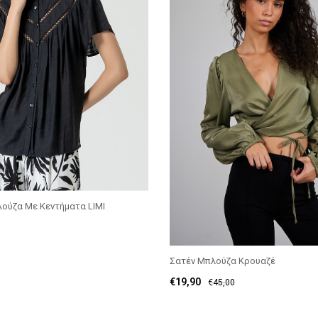
ούζα Με Κεντήματα LIMI
Σατέν Μπλούζα Κρουαζέ
€
19,90
€
45,00