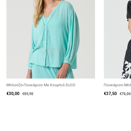
Μπλούζα-Πουκάμισο Με Κουμπιά SUCO
Πουκάμισο-Μπλ
€
30,00
€
37,50
€
59,90
€
75,00