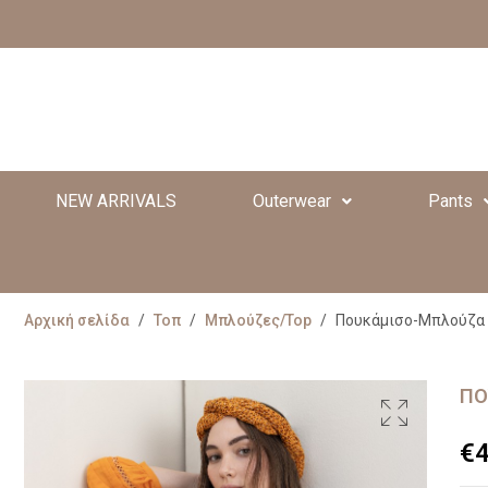
NEW ARRIVALS
Outerwear
Pants
Αρχική σελίδα
/
Τοπ
/
Μπλούζες/Top
/
Πουκάμισο-Μπλούζα 
ΠΟ
€