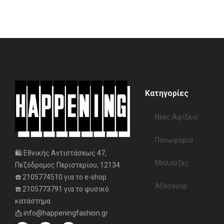
Κατηγορίες
Νέες Αφίξεις
Πανωφόρια
🛍️ Εθνικής Αντιστάσεως 47,
Μπλούζες
Πεζόδρομος Περιστερίου, 12134
☎️ 2105774510 για το e-shop
Αξεσουάρ
☎️ 2105773791 για το φυσικό
κατάστημα
📩 info@happeningfashion.gr