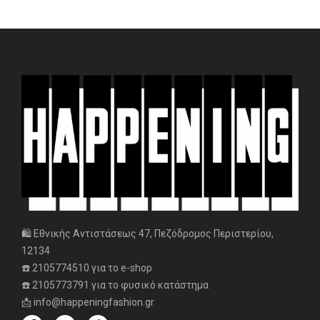
🛍️ Εθνικής Αντιστάσεως 47, Πεζόδρομος Περιστερίου,
12134
☎️ 2105774510 για το e-shop
☎️ 2105773791 για το φυσικό κατάστημα
📩 info@happeningfashion.gr