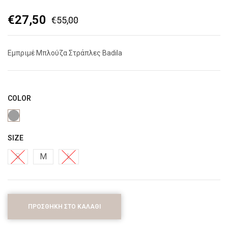
€
27,50
€
55,00
Εμπριμέ Μπλούζα Στράπλες Badila
COLOR
SIZE
S
M
L
ΠΡΟΣΘΉΚΗ ΣΤΟ ΚΑΛΆΘΙ