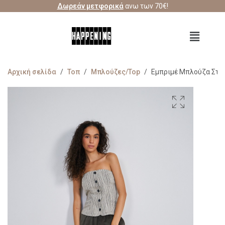
Δωρεάν μετφορικά
ανω των 70€!
Αρχική σελίδα
/
Τοπ
/
Μπλούζες/Top
/
Εμπριμέ Μπλούζα Στρ