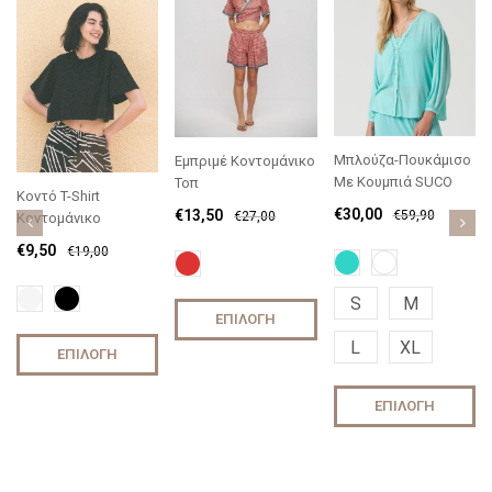
Μπλούζα-Πουκάμισο
Εμπριμέ Κοντομάνικο
Με Κουμπιά SUCO
Τοπ
Κοντό T-Shirt
€
30,00
€
13,50
€
59,90
€
27,00
Κοντομάνικο
€
9,50
€
19,00
S
M
ΕΠΙΛΟΓΉ
L
XL
ΕΠΙΛΟΓΉ
ΕΠΙΛΟΓΉ