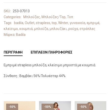
SKU:
253-07013
Categories:
Μπλούζες
,
Μπλούζες/Top
,
Τοπ
Tags:
badila
,
Outlet
,
strapless
,
top
,
Winter
,
γυναικεία
,
εμπριμέ
,
κλείσιμο
,
κουμπιά
,
μπλούζα
,
μπλουζάκι
,
ρούχα
,
στράπλες
Μάρκα:
Badila
ΠΕΡΙΓΡΑΦΉ
ΕΠΙΠΛΈΟΝ ΠΛΗΡΟΦΟΡΊΕΣ
Εμπριμέ strapless μπλούζα, κλείσιμο μπροστά με κουμπιά.
Σύνθεση : Βαμβάκι 56% Πολυέστερ 44%
-50%
-50%
-50%