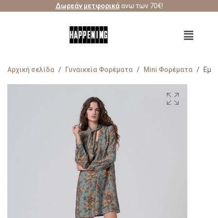
Δωρεάν μετφορικά
ανω των 70€!
Αρχική σελίδα
/
Γυναικεία Φορέματα
/
Mini Φορέματα
/
Εμπ