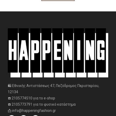
🛍️ Εθνικής Αντιστάσεως 47, Πεζόδρομος Περιστερίου,
12134
☎️ 2105774510 για το e-shop
☎️ 2105773791 για το φυσικό κατάστημα
📩 info@happeningfashion.gr