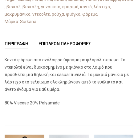
,
βισκόζ
,
βισκόζη
,
γυναικεία
,
εμπριμέ
,
κοντό
,
λάστιχο
,
μακρυμάνικο
,
ντεκολτέ
,
ρούχα
,
φιόγκο
,
φόρεμα
Μάρκα:
Surkana
ΠΕΡΙΓΡΑΦΉ
ΕΠΙΠΛΈΟΝ ΠΛΗΡΟΦΟΡΊΕΣ
Κοντό φόρεμα από ανάλαφρο ύφασμα με φλοράλ τύπωμα. Το
ντεκολτέ είναι διακοσμημένο με φιόγκο στο λαιμό που
προσθέτει μια θηλυκή και casual πινελιά. Τα μακριά μανίκια με
λάστιχο στο τελείωμα ολοκληρώνουν αυτό το ευέλικτο και
άνετο ένδυμα για κάθε μέρα.
80% Viscose 20% Polyamide