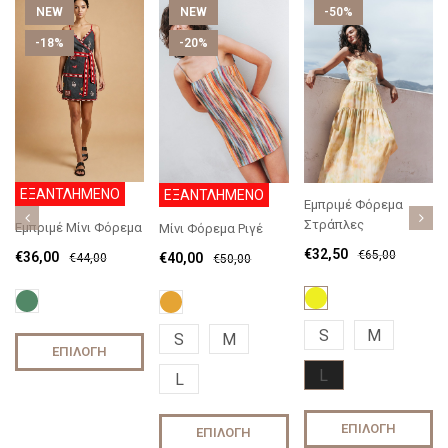
NEW
NEW
-50%
-18%
-20%
ΕΞΑΝΤΛΗΜΕΝΟ
ΕΞΑΝΤΛΗΜΕΝΟ
Εμπριμέ Φόρεμα
Στράπλες
Εμπριμέ Μίνι Φόρεμα
Μίνι Φόρεμα Ριγέ
€
32,50
€
65,00
€
36,00
€
40,00
€
44,00
€
50,00
S
M
S
M
ΕΠΙΛΟΓΉ
L
L
ΕΠΙΛΟΓΉ
ΕΠΙΛΟΓΉ