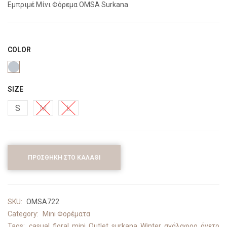
Εμπριμέ Μίνι Φόρεμα OMSA Surkana
COLOR
SIZE
S
M
L
ΠΡΟΣΘΉΚΗ ΣΤΟ ΚΑΛΆΘΙ
SKU:
OMSA722
Category:
Mini Φορέματα
Tags:
casual
,
floral
,
mini
,
Outlet
,
surkana
,
Winter
,
ανάλαφρο
,
άνετο