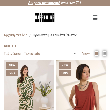
Δωρεάν μετφορικά
ανω των 70€!
Αρχική σελίδα
/
Προϊόντα με ετικέτα “άνετο”
ΆΝΕΤΟ
View:
NEW
NEW
-30%
-30%