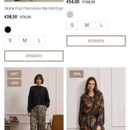
€
54,00
€
108,00
Skylar Ριγέ Παντελόνι Με Λάστιχο
€
38,50
€
76,90
S
M
L
S
M
L
ΕΠΙΛΟΓΉ
ΕΠΙΛΟΓΉ
HOT
-50%
-50%