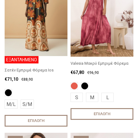
ΕΞΑΝΤΛΗΜΕΝΟ
Valesia Μακρύ Εμπριμέ Φόρεμα
Σατέν Εμπριμέ Φόρεμα Ios
€
67,80
€
96,90
€
71,10
€
88,90
S
M
L
M/L
S/M
ΕΠΙΛΟΓΉ
ΕΠΙΛΟΓΉ