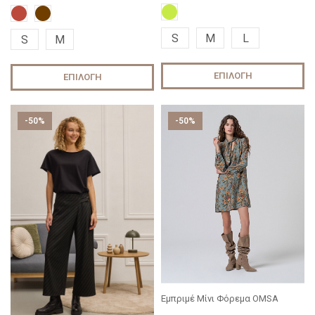
S
M
L
S
M
ΕΠΙΛΟΓΉ
ΕΠΙΛΟΓΉ
-50%
-50%
Εμπριμέ Μίνι Φόρεμα OMSA