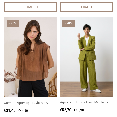
ΕΠΙΛΟΓΉ
ΕΠΙΛΟΓΉ
-30%
-20%
Ψηλόμεση Παντελόνα Με Πιέτες
Carmi_1 Αμάνικη Τουνίκ Με V
€
52,70
€
31,40
€
65,90
€
44,90