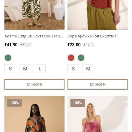
Adams Εμπριμέ Παντελόνι Cropped
Cope Αμάνικο Τοπ Ελαστικό
€
41,90
€
23,00
€
59,90
€
32,90
S
M
L
S
M
ΕΠΙΛΟΓΉ
ΕΠΙΛΟΓΉ
-20%
-30%