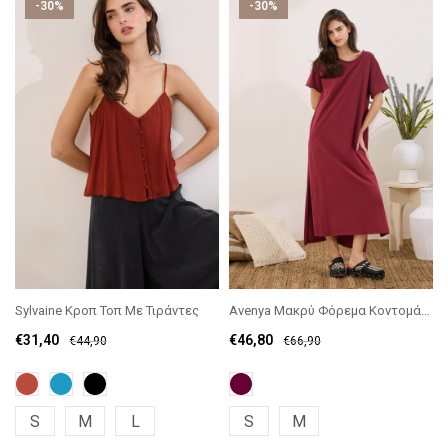
-30%
-30%
Sylvaine Κροπ Τοπ Με Τιράντες
Avenya Μακρύ Φόρεμα Κοντομάνικο
€
31,40
€
46,80
€
44,90
€
66,90
S
M
L
S
M