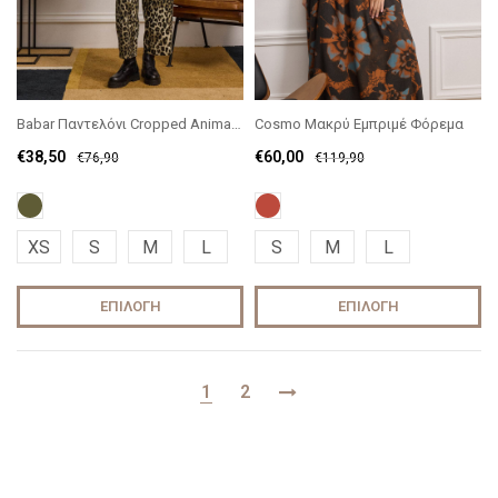
Babar Παντελόνι Cropped Animal Print
Cosmo Μακρύ Εμπριμέ Φόρεμα
€
38,50
€
60,00
€
76,90
€
119,90
XS
S
M
L
S
M
L
ΕΠΙΛΟΓΉ
ΕΠΙΛΟΓΉ
1
2