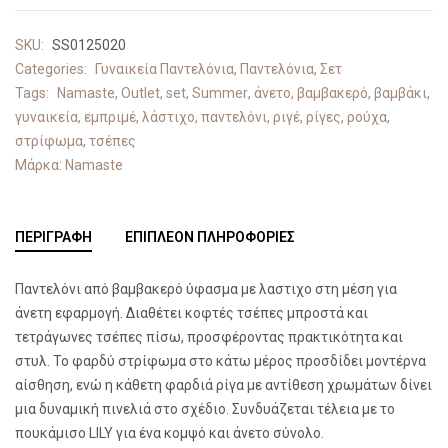
SKU:
SS0125020
Categories:
Γυναικεία Παντελόνια
,
Παντελόνια
,
Σετ
Tags:
Namaste
,
Outlet
,
set
,
Summer
,
άνετο
,
βαμβακερό
,
βαμβάκι
,
γυναικεία
,
εμπριμέ
,
λάστιχο
,
παντελόνι
,
ριγέ
,
ρίγες
,
ρούχα
,
στρίφωμα
,
τσέπες
Μάρκα:
Namaste
ΠΕΡΙΓΡΑΦΉ
ΕΠΙΠΛΈΟΝ ΠΛΗΡΟΦΟΡΊΕΣ
Παντελόνι από βαμβακερό ύφασμα με λαστιχο στη μέση για
άνετη εφαρμογή. Διαθέτει κοφτές τσέπες μπροστά και
τετράγωνες τσέπες πίσω, προσφέροντας πρακτικότητα και
στυλ. Το φαρδύ στρίφωμα στο κάτω μέρος προσδίδει μοντέρνα
αίσθηση, ενώ η κάθετη φαρδιά ρίγα με αντίθεση χρωμάτων δίνει
μια δυναμική πινελιά στο σχέδιο. Συνδυάζεται τέλεια με το
πουκάμισο LILY για ένα κομψό και άνετο σύνολο.