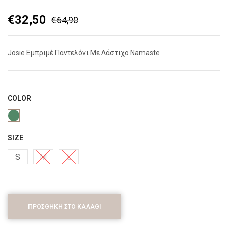
€
32,50
€
64,90
Josie Εμπριμέ Παντελόνι Με Λάστιχο Namaste
COLOR
SIZE
S
M
L
ΠΡΟΣΘΉΚΗ ΣΤΟ ΚΑΛΆΘΙ