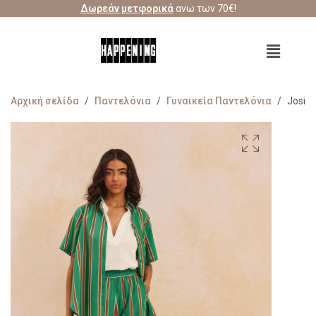
Δωρεάν μετφορικά
ανω των 70€!
Αρχική σελίδα
/
Παντελόνια
/
Γυναικεία Παντελόνια
/
Josie