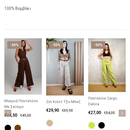
100% Βαμβάκι
-50%
-50%
-50%
Παντελόνι Cargo
Μακριά Παντελόνα
Ζιπ Κιλότ Τζιν Μπεζ
Delora
Με Σκίσιμο
€
29,90
€
59,90
€
27,00
€
54,00
€
24,50
€
49,00