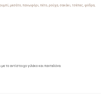
ουμπί
,
μεσάτο
,
πανωφόρι
,
πέτο
,
ρούχα
,
σακάκι
,
τσέπες
,
φόδρα
,
 με το αντίστοιχο γιλέκο και παντελόνα.