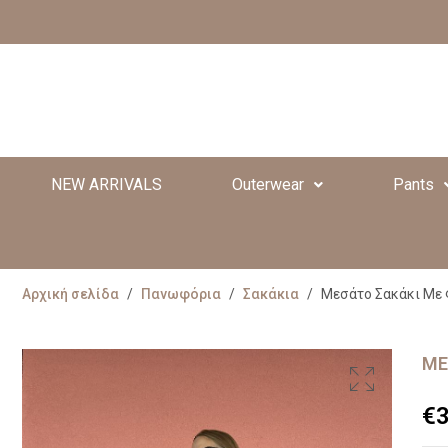
NEW ARRIVALS
Outerwear
Pants
Αρχική σελίδα
/
Πανωφόρια
/
Σακάκια
/
Μεσάτο Σακάκι Με
ΜΕ
€