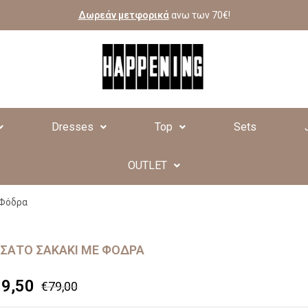
Δωρεάν μετφορικά
ανω των 70€!
Dresses
Top
Sets
OUTLET
 Φόδρα
ΣΆΤΟ ΣΑΚΆΚΙ ΜΕ ΦΌΔΡΑ
39,50
€
79,00