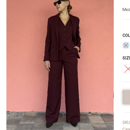
Μεσ
CO
SIZ
3
SKU
Cat