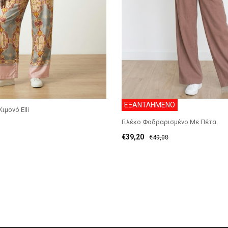
ΕΞΑΝΤΛΗΜΕΝΟ
ιμονό Elli
Γιλέκο Φοδραρισμένο Με Πέτα
€
39,20
€
49,00