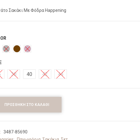
άτο Σακάκι Με Φόδρα Happening
LOR
E
6
38
40
42
44
ΠΡΟΣΘΉΚΗ ΣΤΟ ΚΑΛΆΘΙ
:
3487-85690
egories:
Πανωφόρια
,
Σακάκια
,
Σετ