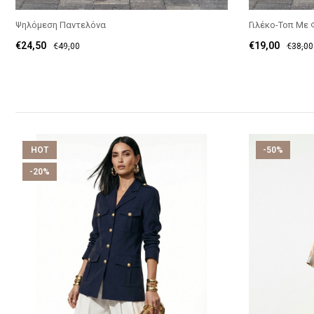
Ψηλόμεση Παντελόνα
Γιλέκο-Τοπ Με
€
24,50
€
19,00
€
49,00
€
38,00
HOT
-50%
-20%