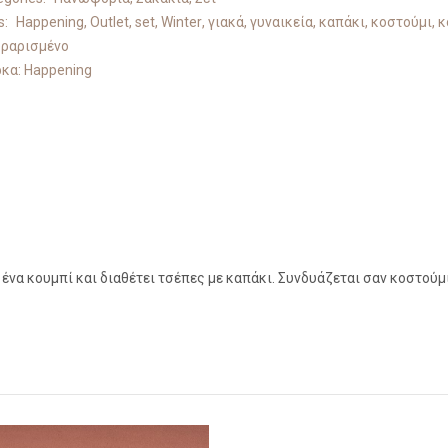
s:
Happening
,
Outlet
,
set
,
Winter
,
γιακά
,
γυναικεία
,
καπάκι
,
κοστούμι
,
κ
ραρισμένο
κα:
Happening
ένα κουμπί και διαθέτει τσέπες με καπάκι. Συνδυάζεται σαν κοστούμι