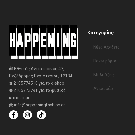
Κατηγορίες
Νέες Αφίξεις
Πανωφόρια
🛍️ Εθνικής Αντιστάσεως 47,
Μπλούζες
Πεζόδρομος Περιστερίου, 12134
☎️ 2105774510 για το e-shop
Αξεσουάρ
☎️ 2105773791 για το φυσικό
κατάστημα
📩 info@happeningfashion.gr