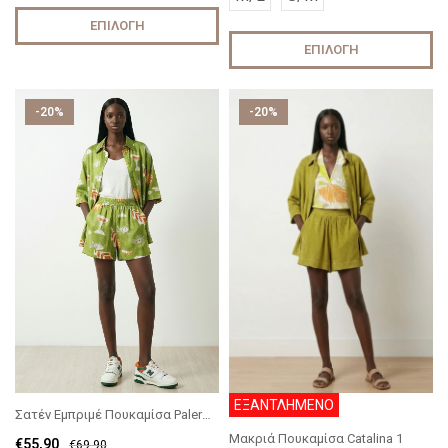
ΕΠΙΛΟΓΉ
ΕΠΙΛΟΓΉ
-20%
-20%
ΕΞΑΝΤΛΗΜΕΝΟ
Σατέν Εμπριμέ Πουκαμίσα Palermo
Μακριά Πουκαμίσα Catalina 1
€
55,90
€
69,90