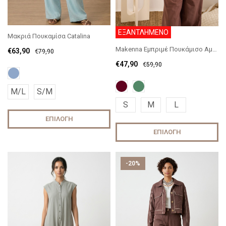
ΕΞΑΝΤΛΗΜΕΝΟ
Μακριά Πουκαμίσα Catalina
Makenna Εμπριμέ Πουκάμισο Αμάνικο
€
63,90
€
79,90
€
47,90
€
59,90
M/L
S/M
S
M
L
ΕΠΙΛΟΓΉ
ΕΠΙΛΟΓΉ
-20%