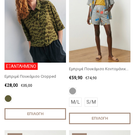
ΕΞΑΝΤΛΗΜΕΝΟ
Εμπριμέ Πουκάμισο Κοντομάνικο Arc
Εμπριμέ Πουκάμισο Cropped
€
59,90
€
74,90
€
28,00
€
35,00
M/L
S/M
ΕΠΙΛΟΓΉ
ΕΠΙΛΟΓΉ