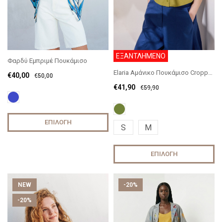
ΕΞΑΝΤΛΗΜΕΝΟ
Φαρδύ Εμπριμέ Πουκάμισο
Elaria Αμάνικο Πουκάμισο Cropped
€
40,00
€
50,00
€
41,90
€
59,90
ΕΠΙΛΟΓΉ
S
M
ΕΠΙΛΟΓΉ
NEW
-20%
-20%