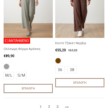
ΕΞΑΝΤΛΗΜΕΝΟ
Κοντό Τζάκετ Νερβίρ
Ολόσωμη Φόρμα Αμάνικη
€
55,20
€
69,00
€
89,90
36
38
M/L
S/M
ΕΠΙΛΟΓΉ
ΕΠΙΛΟΓΉ
1
2
3