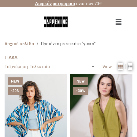
Δωρεάν μετφορικά
ανω των 70€!
Αρχική σελίδα
/
Προϊόντα με ετικέτα “γιακά”
ΓΙΑΚΆ
View:
NEW
NEW
-20%
-30%