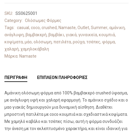
SKU:
SS0625001
Category:
Ολόσωμες Φόρμες
Tags:
casual
,
coco
,
crushed
,
Namaste
,
Outlet
,
Summer
,
αμάνικη
,
ανάγλυφη
,
βαμβακερή
,
βαμβάκι
,
γιακά
,
γυναικεία
,
κουμπιά
,
κοψίματα
,
μάο
,
ολόσωμη
,
πατιλέτα
,
ρούχα
,
τσέπες
,
φόρμα
,
χαλαρή
,
χαμηλοκάβαλη
Μάρκα:
Namaste
ΠΕΡΙΓΡΑΦΉ
ΕΠΙΠΛΈΟΝ ΠΛΗΡΟΦΟΡΊΕΣ
Αμάνικη ολόσωμη φόρμα από 100% βαμβακερό crushed ύφασμα,
με ανάγλυφη υφή και χαλαρή εφαρμογή. Το αμάνικο σχέδιο και ο
μαο γιακάς δημιουργούν μια δυναμική αίσθηση. Διαθέτει
μπροστινή πατιλέτα με coco κουμπιά και σχεδιαστικά κοψίματα.
Με χαμηλό καβάλο και τσέπες πίσω, αυτή η φόρμα συνδυάζει
την άνεση με τον εκλεπτυσμένο χαρακτήρα, και είναι ιδανική για