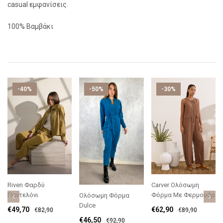
casual εμφανίσεις.
100% Βαμβάκι
-40%
-50%
-30%
Riven Φαρδύ
Carver Ολόσωμη
Παντελόνι
Φόρμα Με Φερμουάρ
Ολόσωμη Φόρμα
Dulce
€
49,70
€
62,90
€
82,90
€
89,90
€
46,50
€
92,90