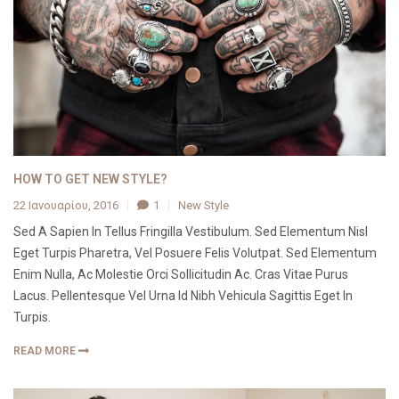
HOW TO GET NEW STYLE?
22 Ιανουαρίου, 2016
1
New Style
Sed A Sapien In Tellus Fringilla Vestibulum. Sed Elementum Nisl
Eget Turpis Pharetra, Vel Posuere Felis Volutpat. Sed Elementum
Enim Nulla, Ac Molestie Orci Sollicitudin Ac. Cras Vitae Purus
Lacus. Pellentesque Vel Urna Id Nibh Vehicula Sagittis Eget In
Turpis.
READ MORE