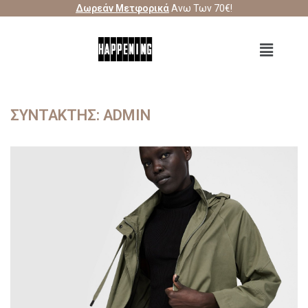
Δωρεάν Μετφορικά
Ανω Των 70€!
ΣΥΝΤΆΚΤΗΣ:
ADMIN