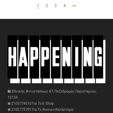
1
2
3
4
🛍️ Εθνικής Αντιστάσεως 47, Πεζόδρομος Περιστερίου,
12134
☎️ 2105774510 Για Το E-Shop
☎️ 2105773791 Για Το Φυσικό Κατάστημα