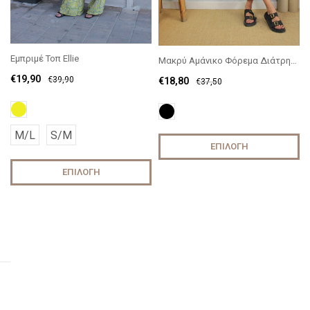
Εμπριμέ Τοπ Ellie
Μακρύ Αμάνικο Φόρεμα Διάτρητο
€
19,90
€
39,90
€
18,80
€
37,50
M/L
S/M
ΕΠΙΛΟΓΉ
ΕΠΙΛΟΓΉ