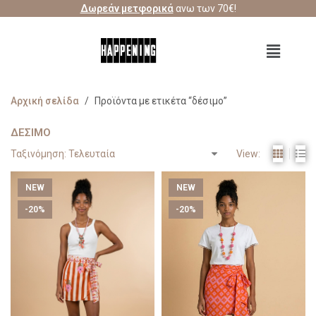
Δωρεάν μετφορικά
ανω των 70€!
Αρχική σελίδα
/
Προϊόντα με ετικέτα “δέσιμο”
ΔΈΣΙΜΟ
View:
NEW
NEW
-20%
-20%