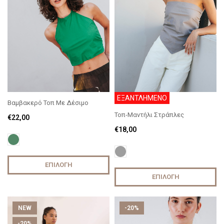
ΕΞΑΝΤΛΗΜΕΝΟ
Βαμβακερό Τοπ Με Δέσιμο
Τοπ-Μαντήλι Στράπλες
€
22,00
€
18,00
ΕΠΙΛΟΓΉ
ΕΠΙΛΟΓΉ
NEW
-20%
-20%