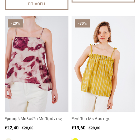
ΕΠΙΛΟΓΉ
-20%
-30%
Εμπριμέ Μπλούζα Με Τιράντες
Ριγέ Τοπ Με Λάστιχο
€
22,40
€
19,60
€
28,00
€
28,00