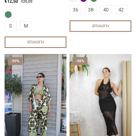
€
12,50
€
25,00
36
38
40
42
S
M
ΕΠΙΛΟΓΉ
ΕΠΙΛΟΓΉ
-50%
-50%