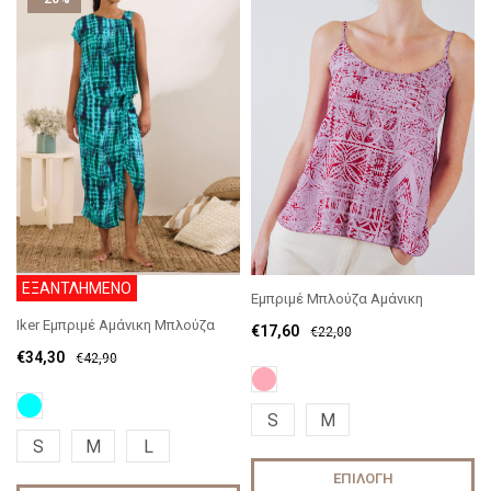
ΕΞΑΝΤΛΗΜΕΝΟ
Εμπριμέ Μπλούζα Αμάνικη
Iker Εμπριμέ Αμάνικη Μπλούζα
€
17,60
€
22,00
€
34,30
€
42,90
S
M
S
M
L
ΕΠΙΛΟΓΉ