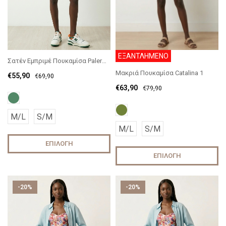
ΕΞΑΝΤΛΗΜΕΝΟ
Σατέν Εμπριμέ Πουκαμίσα Palermo
Μακριά Πουκαμίσα Catalina 1
€
55,90
€
69,90
€
63,90
€
79,90
M/L
S/M
M/L
S/M
ΕΠΙΛΟΓΉ
ΕΠΙΛΟΓΉ
-20%
-20%