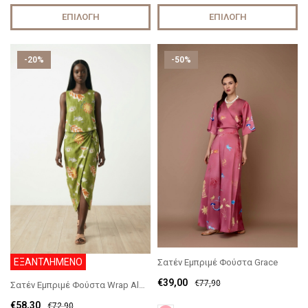
ΕΠΙΛΟΓΉ
ΕΠΙΛΟΓΉ
-20%
-50%
ΕΞΑΝΤΛΗΜΕΝΟ
Σατέν Εμπριμέ Φούστα Grace
€
39,00
€
77,90
Σατέν Εμπριμέ Φούστα Wrap Almyra
€
58,30
€
72,90