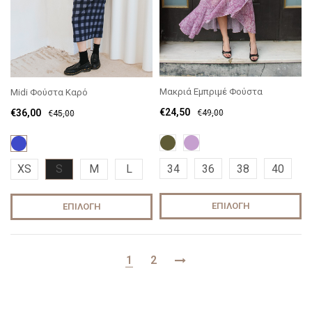
Μακριά Εμπριμέ Φούστα
Midi Φούστα Καρό
€
24,50
€
36,00
€
49,00
€
45,00
34
36
38
40
XS
S
M
L
ΕΠΙΛΟΓΉ
ΕΠΙΛΟΓΉ
1
2