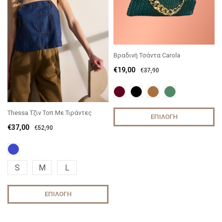
Βραδινή Τσάντα Carola
€
19,00
€
37,90
Thessa Τζιν Τοπ Με Τιράντες
ΕΠΙΛΟΓΉ
€
37,00
€
52,90
S
M
L
ΕΠΙΛΟΓΉ