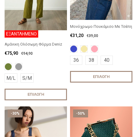
Μονόχρωμο Πουκάμισο Με Τσέπη
ΕΞΑΝΤΛΗΜΕΝΟ
€
31,20
€
39,00
Αμάνικη Ολόσωμη Φόρμα Deniz
€
75,90
€
94,90
36
38
40
ΕΠΙΛΟΓΉ
M/L
S/M
ΕΠΙΛΟΓΉ
-30%
-50%