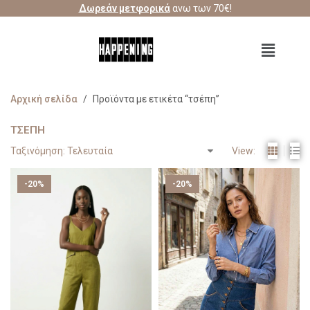
Δωρεάν μετφορικά
ανω των 70€!
Αρχική σελίδα
/
Προϊόντα με ετικέτα “τσέπη”
ΤΣΈΠΗ
View:
-20%
-20%